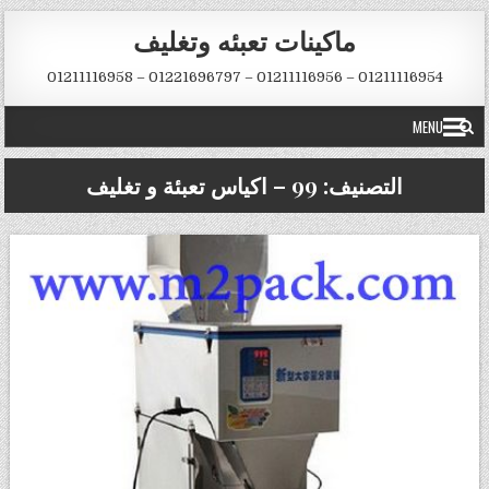
Skip to conten
ماكينات تعبئه وتغليف
01211116954 – 01211116956 – 01221696797 – 01211116958
MENU
التصنيف:
99 – اكياس تعبئة و تغليف