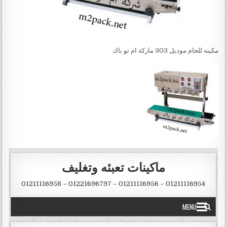
مكينه للحام موديل 303 ماركة ام تو باك