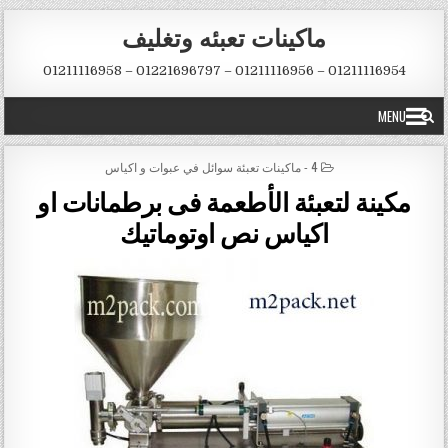
Skip to conten
ماكينات تعبئه وتغليف
01211116954 – 01211116956 – 01221696797 – 01211116958
MENU
POSTED IN
4 - ماكينات تعبئة سوائل في عبوات و اكياس
مكينة لتعبئة الأطعمة فى برطمانات او
اكياس نص اوتوماتيك