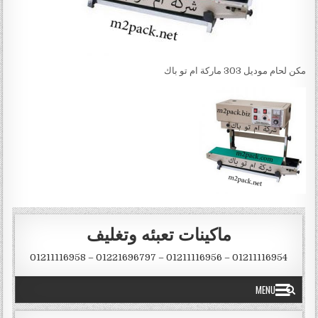
مكن لحام موديل 303 ماركة ام تو باك