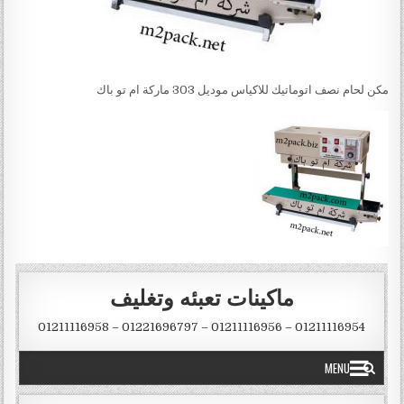
مكن لحام نصف اتوماتيك للاكياس موديل 303 ماركة ام تو باك