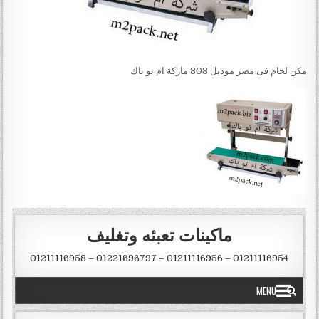
مكن لحام فى مصر موديل 303 ماركة ام تو باك