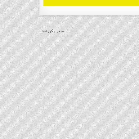
← سعر مكن تعبئة