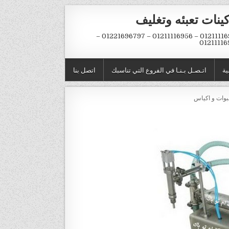
ينات تعبئه وتغليف
01211116954 – 01211116956 – 01221696797 –
01211116
ية
اتـصـل بـنـا في الفروع التي تناسبك
اتصل بنا