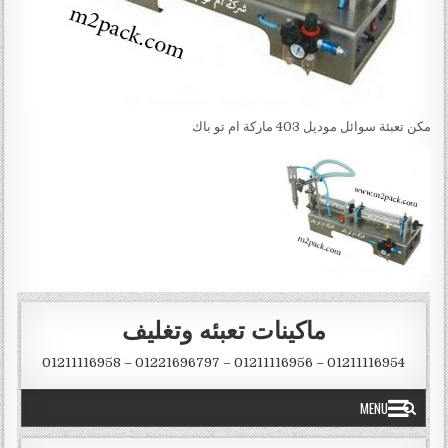
مكن تعبئة سوائل موديل 403 ماركة ام تو باك