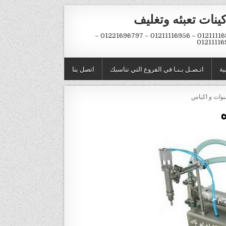
ينات تعبئه وتغليف
01211116954 – 01211116956 – 01221696797 –
01211116
ية
اتـصـل بـنـا في الفروع التي تناسبك
اتصل بنا