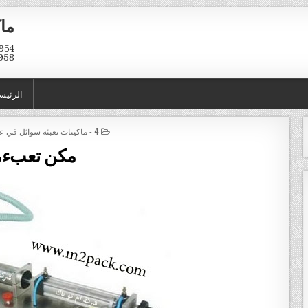
ماك
958
الرئيس
POSTED IN
4 - ماكينات تعبئة سوائل في عبوات و اكياس
مكن تعبءه