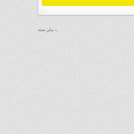
← مكن تعبئة