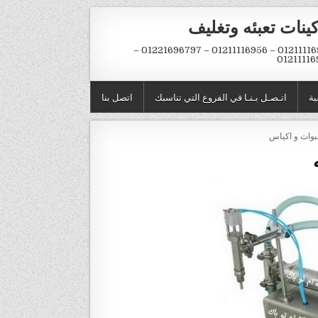
ينات تعبئه وتغليف
01211116954 – 01211116956 – 01221696797 –
01211116
ية
اتـصـل بـنـا في الفروع التي تناسبك
اتصل بنا