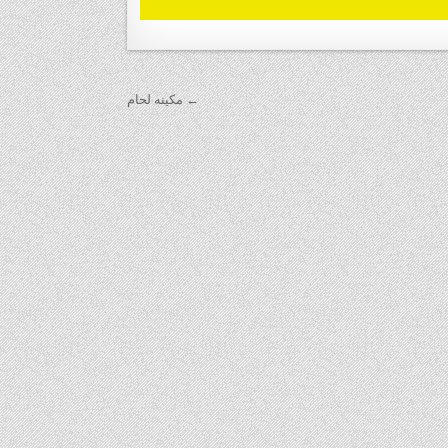
← مكينه لحام