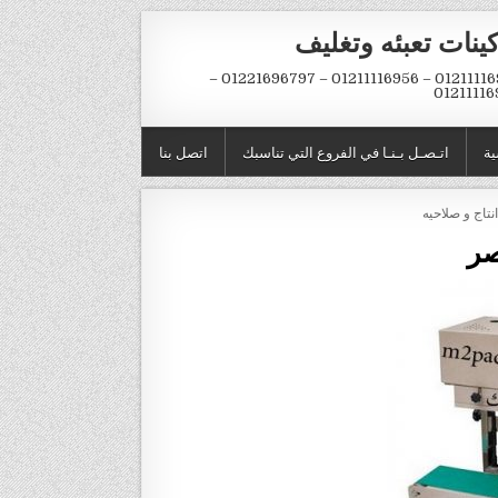
ينات تعبئه وتغليف
01211116954 – 01211116956 – 01221696797 –
01211116
ية
اتـصـل بـنـا في الفروع التي تناسبك
اتصل بنا
نتاج و صلاحيه
صر