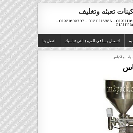
ينات تعبئه وتغليف
01211116954 – 01211116956 – 01221696797 –
01211116
ية
اتـصـل بـنـا في الفروع التي تناسبك
اتصل بنا
ياس