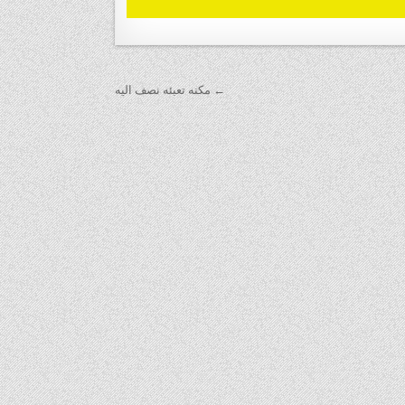
← مكنه تعبئه نصف اليه