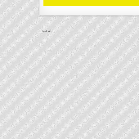
← الة تعبئة