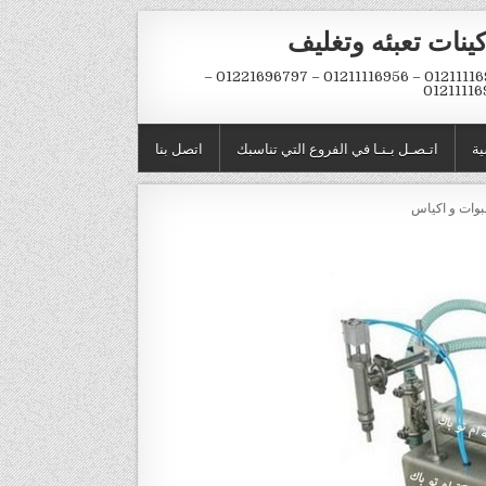
ينات تعبئه وتغليف
01211116954 – 01211116956 – 01221696797 –
01211116
ية
اتـصـل بـنـا في الفروع التي تناسبك
اتصل بنا