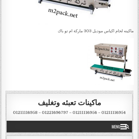
ماكينه لحام اكياس موديل 303 ماركة ام تو باك