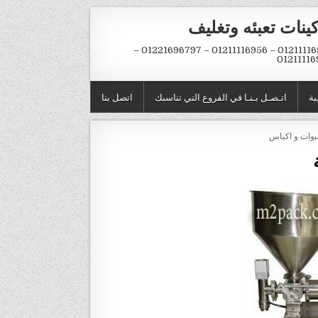
ينات تعبئه وتغليف
01211116954 – 01211116956 – 01221696797 –
01211116
ية
اتـصـل بـنـا في الفروع التي تناسبك
اتصل بنا