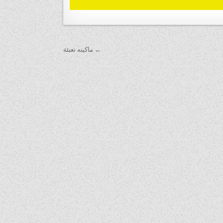
← ماكينه تعبئة