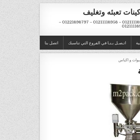
ينات تعبئه وتغليف
01211116954 – 01211116956 – 01221696797 –
01211116
ية
اتـصـل بـنـا في الفروع التي تناسبك
اتصل بنا