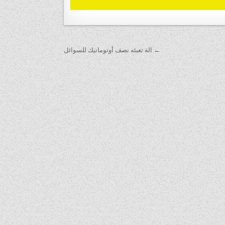
← الة تعبئه نصف أوتوماتيك للسوائل