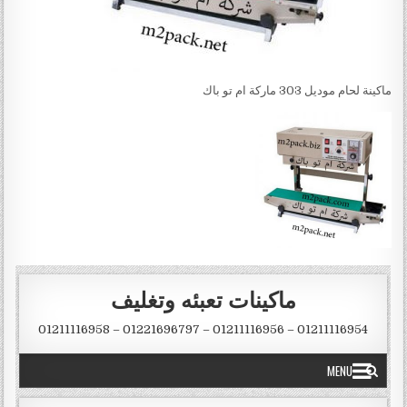
ماكينة لحام موديل 303 ماركة ام تو باك