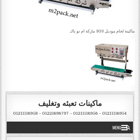
ماكينة لحام موديل 303 ماركة ام تو باك