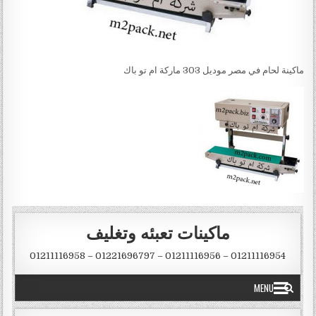
ماكينة لحام في مصر موديل 303 ماركة ام تو باك