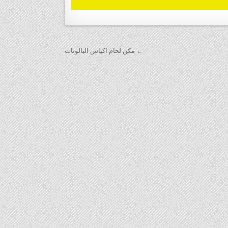
← مكن لحام اكياس البالونات