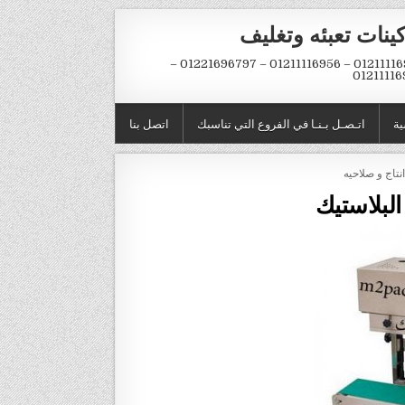
ينات تعبئه وتغليف
01211116954 – 01211116956 – 01221696797 –
01211116
ية
اتـصـل بـنـا في الفروع التي تناسبك
اتصل بنا
نتاج و صلاحيه
البلاستيك