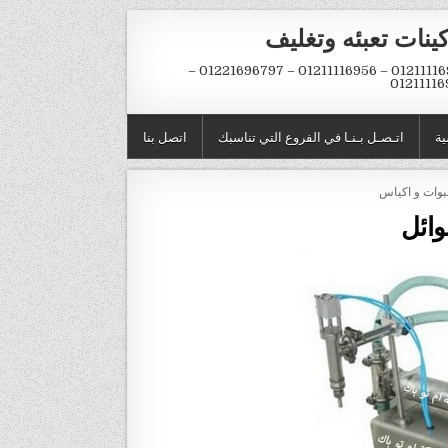
ينات تعبئه وتغليف
01211116954 – 01211116956 – 01221696797 –
01211116
ية
اتـصـل بـنـا في الفروع التي تناسبك
اتصل بنا
وائل