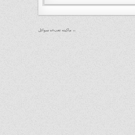
← ماكينه تعبءه سوائل