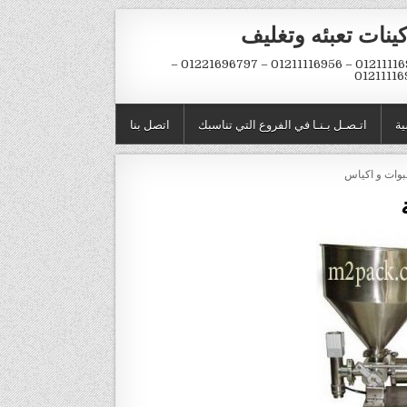
ينات تعبئه وتغليف
01211116954 – 01211116956 – 01221696797 –
01211116
ية
اتـصـل بـنـا في الفروع التي تناسبك
اتصل بنا