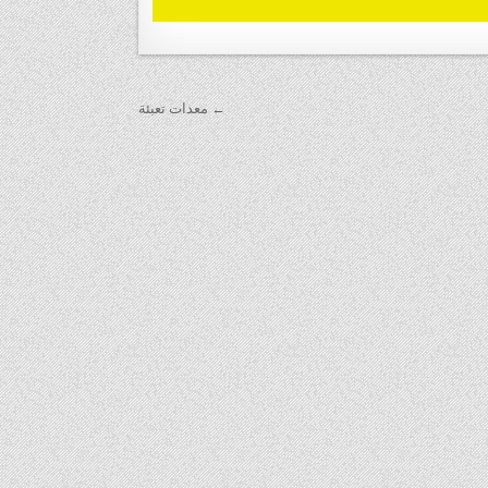
← معدات تعبئة