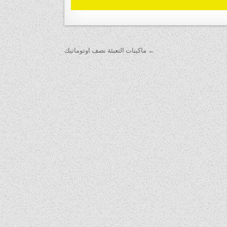
← ماكينات التعبئة نصف اوتوماتيك