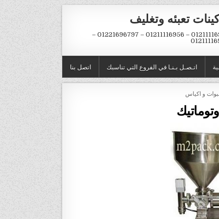
ينات تعبئه وتغليف
01211116954 – 01211116956 – 01221696797 –
01211116
ية
اتـصـل بـنـا في الفروع التي تناسبك
اتصل بنا
وتوماتيك