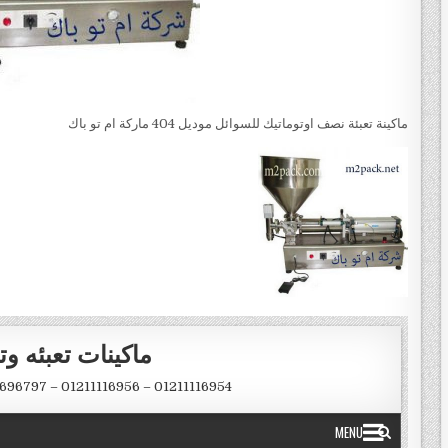
ماكينة تعبئة نصف اوتوماتيك للسوائل موديل 404 ماركة ام تو باك