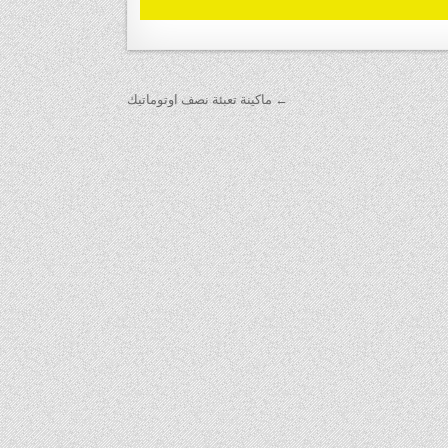
← ماكينة تعبئة نصف اوتوماتيك