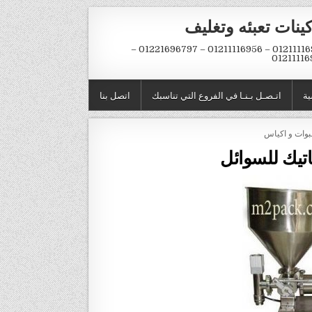
ينات تعبئه وتغليف
01211116954 – 01211116956 – 01221696797 –
01211116
ية
اتـصـل بـنـا في الفروع التي تناسبك
اتصل بنا
اتيك للسوائل