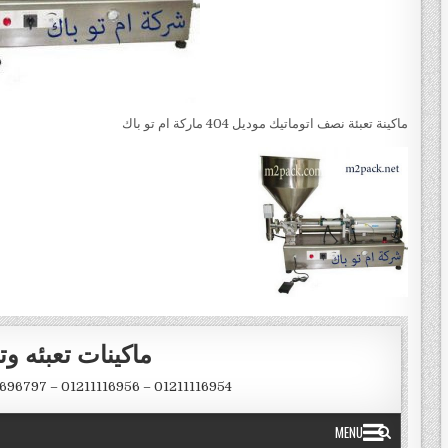
ماكينة تعبئة نصف اتوماتيك موديل 404 ماركة ام تو باك