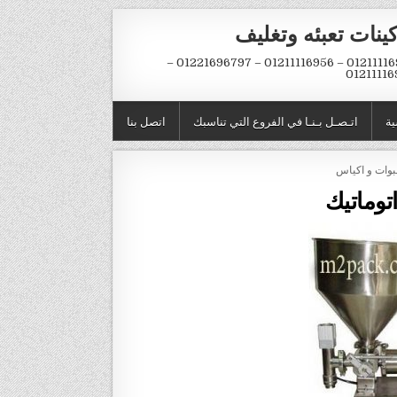
ينات تعبئه وتغليف
01211116954 – 01211116956 – 01221696797 –
01211116
ية
اتـصـل بـنـا في الفروع التي تناسبك
اتصل بنا
توماتيك