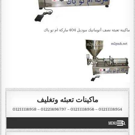
ماكينة تعبئة نصف أتوماتيك موديل 404 ماركة ام تو باك