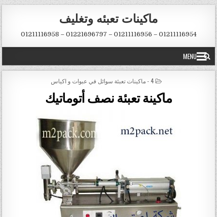
Skip to conten
ماكينات تعبئه وتغليف
01211116954 – 01211116956 – 01221696797 – 01211116958
MENU
POSTED IN
4 - ماكينات تعبئة سوائل في عبوات و اكياس
ماكينة تعبئة نصف أتوماتيك