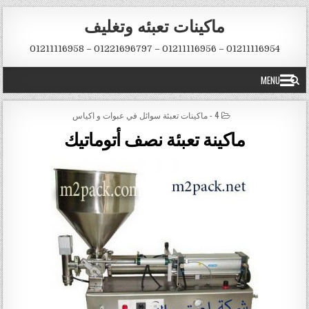
Skip to conten
ماكينات تعبئه وتغليف
01211116954 – 01211116956 – 01221696797 – 01211116958
MENU
POSTED IN
4 - ماكينات تعبئة سوائل في عبوات و اكياس
ماكينة تعبئة نصف أتوماتيك