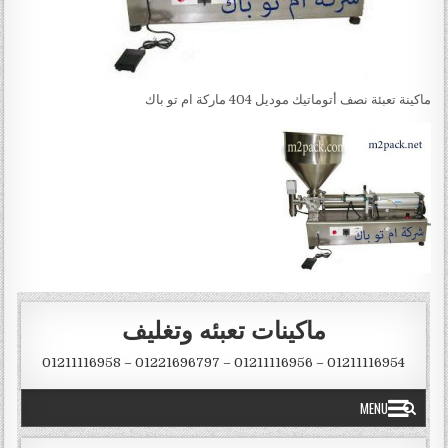
ماكينة تعبئة نصف أتوماتيك موديل 404 ماركة ام تو باك