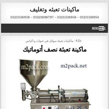
Skip to conten
ماكينات تعبئه وتغليف
01211116954 – 01211116956 – 01221696797 – 01211116958
MENU
POSTED IN
4 - ماكينات تعبئة سوائل في عبوات و اكياس
ماكينة تعبئة نصف أتوماتيك