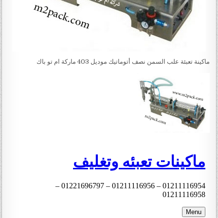
ماكينة تعبئة علب السمن نصف أتوماتيك موديل 403 ماركة ام تو باك