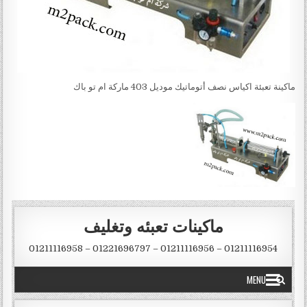
ماكينة تعبئة اكياس نصف أتوماتيك موديل 403 ماركة ام تو باك