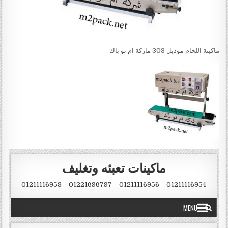
ماكينة اللحام موديل 303 ماركة ام تو باك