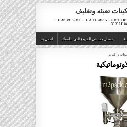
ينات تعبئه وتغليف
01211116954 – 01211116956 – 01221696797 –
01211116
ية
اتـصـل بـنـا في الفروع التي تناسبك
اتصل بنا
وتوماتيكية