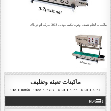
ماكينات لحام نصف اوتوماتيكية موديل 303 ماركة ام تو باك