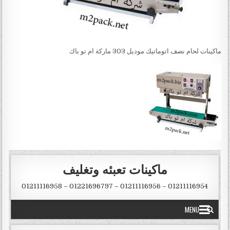
ماكينات لحام نصف اتوماتيك موديل 303 ماركة ام تو باك