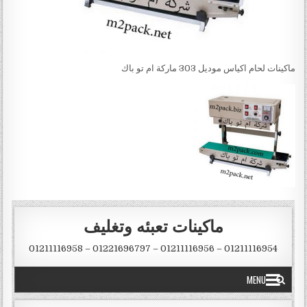
ماكينات لحام اكياس موديل 303 ماركة ام تو باك