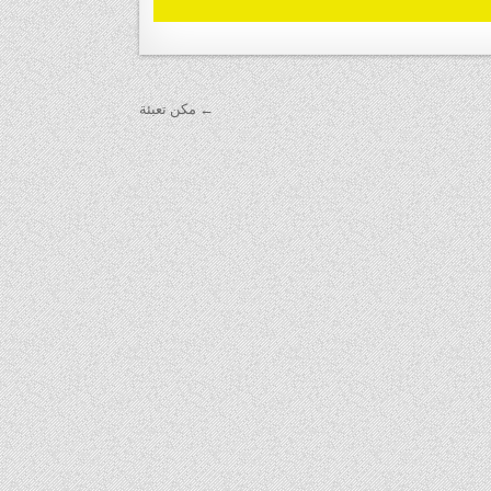
← ‏مكن تعبئة