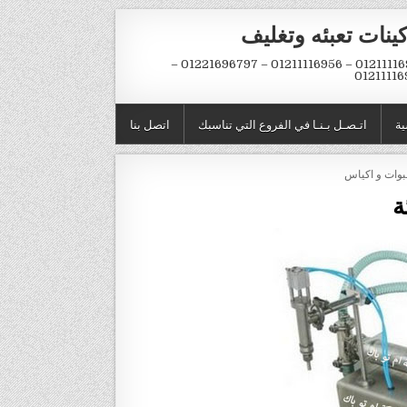
ينات تعبئه وتغليف
01211116954 – 01211116956 – 01221696797 –
01211116
ية
اتـصـل بـنـا في الفروع التي تناسبك
اتصل بنا
ة