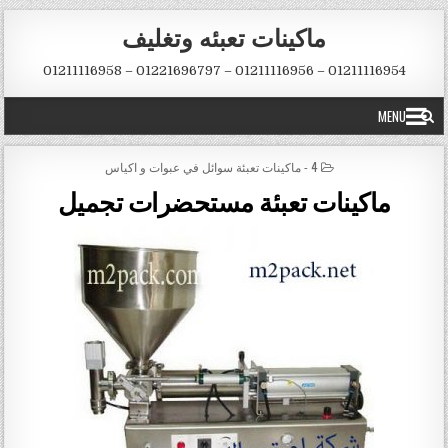
Skip to conten
ماكينات تعبئه وتغليف
01211116954 – 01211116956 – 01221696797 – 01211116958
MENU
POSTED IN
4 - ماكينات تعبئة سوائل في عبوات و اكياس
ماكينات تعبئة مستحضرات تجميل