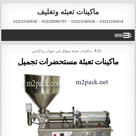
Skip to conten
ماكينات تعبئه وتغليف
01211116954 – 01211116956 – 01221696797 – 01211116958
MENU
POSTED IN
4 - ماكينات تعبئة سوائل في عبوات و اكياس
ماكينات تعبئة مستحضرات تجميل