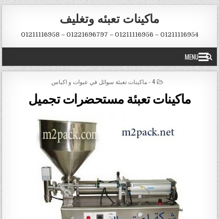
Skip to conten
ماكينات تعبئه وتغليف
01211116954 – 01211116956 – 01221696797 – 01211116958
MENU
POSTED IN
4 - ماكينات تعبئة سوائل في عبوات و اكياس
ماكينات تعبئة مستحضرات تجميل