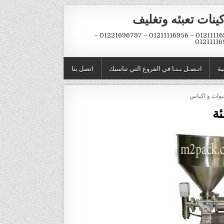
ينات تعبئه وتغليف
01211116954 – 01211116956 – 01221696797 –
01211116
ية
اتـصـل بـنـا في الفروع التي تناسبك
اتصل بنا
ئة