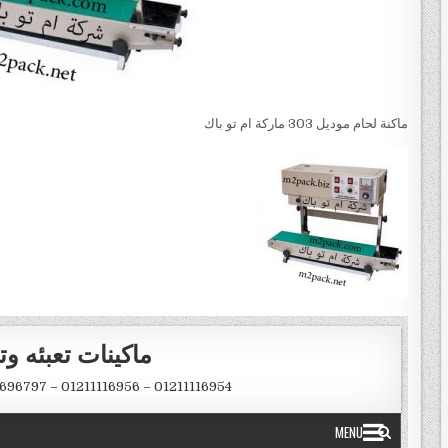
ماكنة لحام موديل 303 ماركة ام تو باك