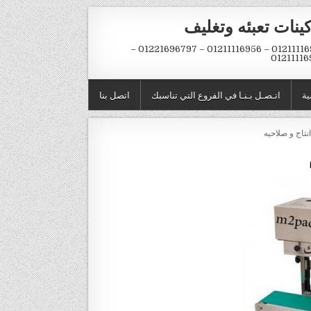
ينات تعبئه وتغليف
01211116954 – 01211116956 – 01221696797 –
01211116
ية
اتـصـل بـنـا في الفروع التي تناسبك
اتصل بنا
نتاج و صلاحيه