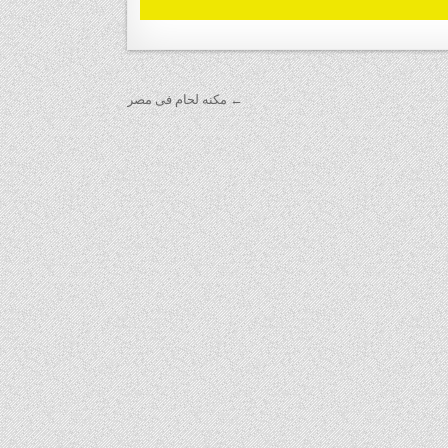
← مكنه لحام فى مصر