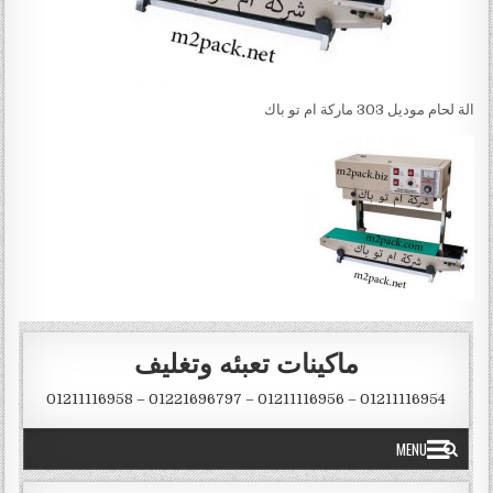
الة لحام موديل 303 ماركة ام تو باك