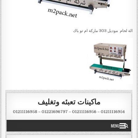
الة لحام ‏ موديل 303 ماركة ام تو باك