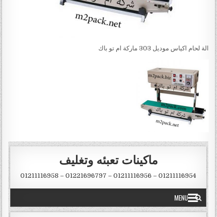
الة لحام اكياس موديل 303 ماركة ام تو باك