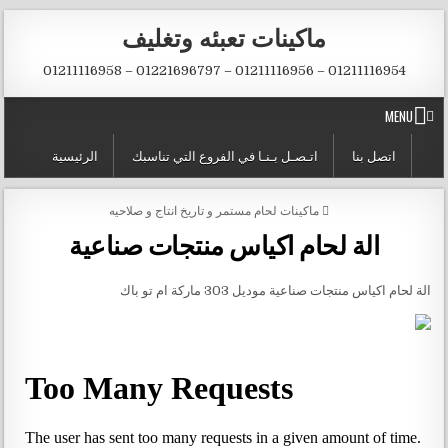
Skip to conten
ماكينات تعبئه وتغليف
01211116954 – 01211116956 – 01221696797 – 01211116958
MENU
اتصل بنا
اتـصـل بـنـا في الفروع التي تناسبك
الرئيسية
POSTED IN
ماكينات لحام مستمر و تاريخ انتاج و صلاحيه
الة لحام اكياس منتجات صناعية
الة لحام اكياس منتجات صناعية موديل 303 ماركة ام تو باك