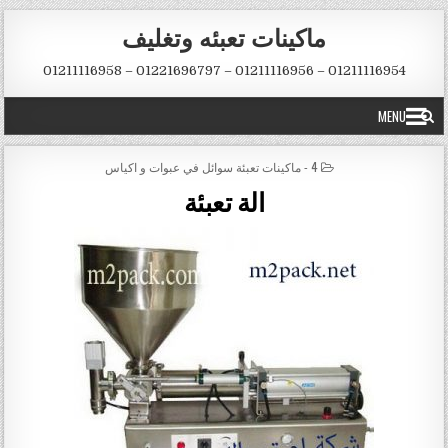
Skip to conten
ماكينات تعبئه وتغليف
01211116954 – 01211116956 – 01221696797 – 01211116958
MENU
POSTED IN
4 - ماكينات تعبئة سوائل في عبوات و اكياس
الة تعبئة