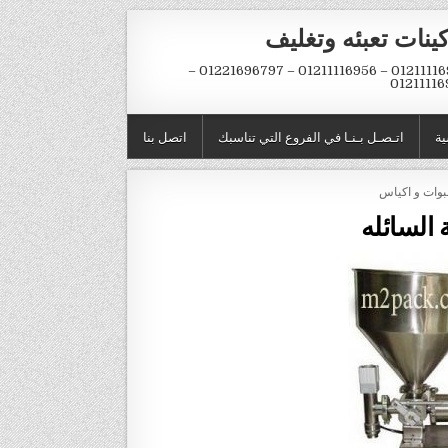
ينات تعبئه وتغليف
01211116954 – 01211116956 – 01221696797 –
01211116
ية
اتـصـل بـنـا في الفروع التي تناسبك
اتصل بنا
ة السائله