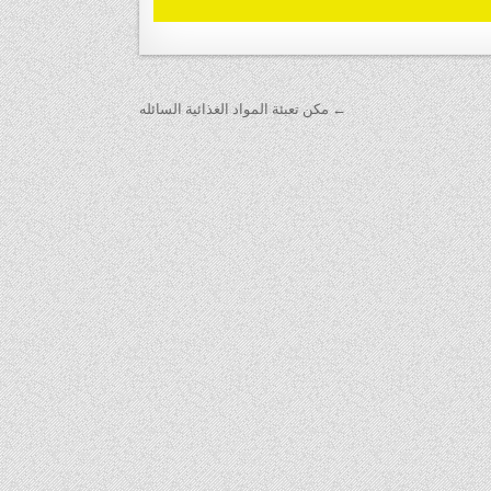
← مكن تعبئة المواد الغذائية‏ السائله