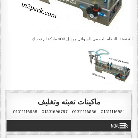
الة تعبئة بالنظام الحجمي للسوائل موديل 403 ماركة ام تو باك