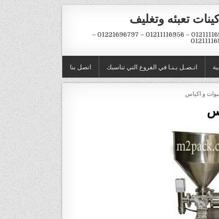
ينات تعبئه وتغليف
01211116954 – 01211116956 – 01221696797 –
01211116
ية
اتـصـل بـنـا في الفروع التي تناسبك
اتصل بنا
اس