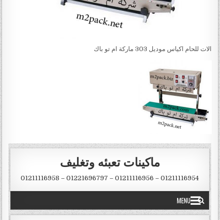
الات للحام اكياس موديل 303 ماركة ام تو باك